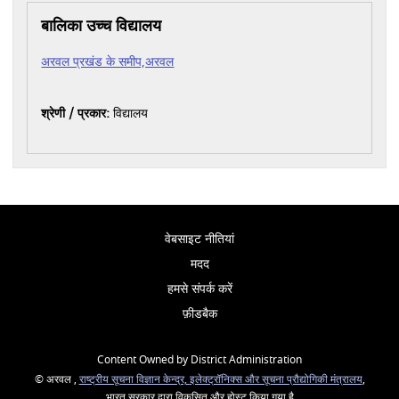
बालिका उच्च विद्यालय
अरवल प्रखंड के समीप,अरवल
श्रेणी / प्रकार:
विद्यालय
वेबसाइट नीतियां
मदद
हमसे संपर्क करें
फ़ीडबैक
Content Owned by District Administration
© अरवल ,
राष्ट्रीय सूचना विज्ञान केन्द्र,
इलेक्ट्रॉनिक्स और सूचना प्रौद्योगिकी मंत्रालय
,
भारत सरकार द्वारा विकसित और होस्ट किया गया है