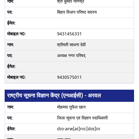
श्री कुमार नागेन्‍द्र
बिहार विधान परिषद सदस्य
9431456331
श्रीमती साधना देवी
अध्यक्ष नगर परिषद्
9430575011
राष्ट्रीय सूचना विज्ञान केंद्र (एनआईसी) - अरवल
मोहम्मद तुफैल खान
जिला सूचना एवं विज्ञान पदाधिकारी
dio-arw[at]nic[dot]in