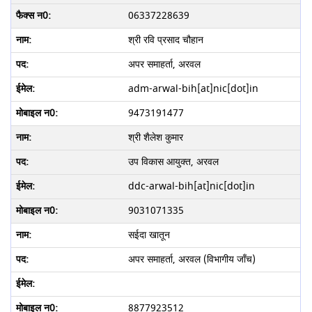
06337228639
श्री रवि प्रसाद चौहान
अपर समाहर्ता, अरवल
adm-arwal-bih[at]nic[dot]in
9473191477
श्री शैलेश कुमार
उप विकास आयुक्त, अरवल
ddc-arwal-bih[at]nic[dot]in
9031071335
सईदा खातून
अपर समाहर्ता, अरवल (विभागीय जाँच)
8877923512