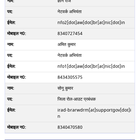
ज्ञान राज
नेटवर्क अभियंता
nfo2[dot]aw[dot]br[at]nic[dot]in
8340727454
अमित कुमार
नेटवर्क अभियंता
nfo1[dot]aw[dot]br[at]nic[dot]in
8434305575
सोनू कुमार
जिला रोल-आउट प्रबंधक
irad-brarwdrm[at]supportgov[dot]i
n
8340470580