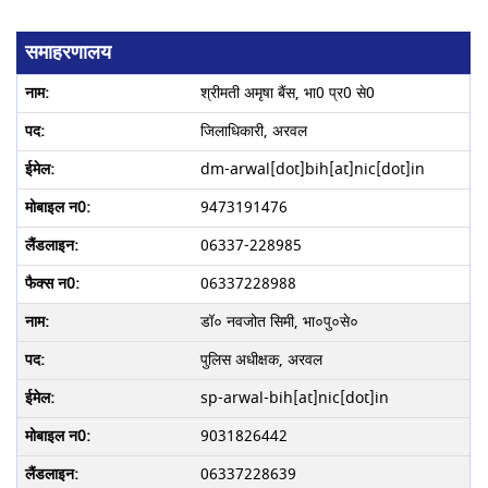
समाहरणालय
श्रीमती अमृषा बैंस, भा0 प्र0 से0
जिलाधिकारी, अरवल
dm-arwal[dot]bih[at]nic[dot]in
9473191476
06337-228985
06337228988
डॉ० नवजोत सिमी, भा०पु०से०
पुलिस अधीक्षक, अरवल
sp-arwal-bih[at]nic[dot]in
9031826442
06337228639